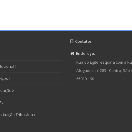
u
Contatos
Endereço:
Rua do Egito, esquina com a R
itucional
Afogados, nº 283 - Centro, São L
viços
65010-190
islação
F
tituição Tributária