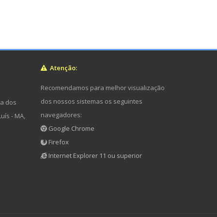
Atenção:
Recomendamos para melhor visualização
dos nossos sistemas os seguintes
ua dos
navegadores:
uís - MA,
Google Chrome
Firefox
Internet Explorer 11 ou superior