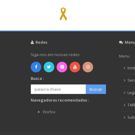
Redes
Men
Siga-nos em nossas redes
Menu
Inst
Busca :
Ser
Buscar
Leg
Navegadores recomendados :
TAR
Firefox
Subs