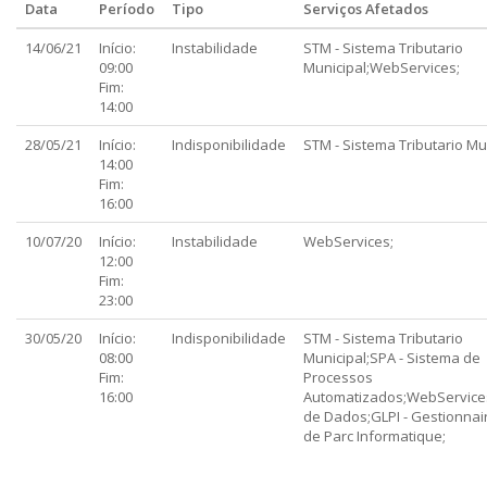
Data
Período
Tipo
Serviços Afetados
14/06/21
Início:
Instabilidade
STM - Sistema Tributario
09:00
Municipal;WebServices;
Fim:
14:00
28/05/21
Início:
Indisponibilidade
STM - Sistema Tributario Mun
14:00
Fim:
16:00
10/07/20
Início:
Instabilidade
WebServices;
12:00
Fim:
23:00
30/05/20
Início:
Indisponibilidade
STM - Sistema Tributario
08:00
Municipal;SPA - Sistema de
Fim:
Processos
16:00
Automatizados;WebService
de Dados;GLPI - Gestionnair
de Parc Informatique;