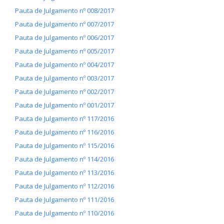
Pauta de Julgamento nº 008/2017
Pauta de Julgamento nº 007/2017
Pauta de Julgamento nº 006/2017
Pauta de Julgamento nº 005/2017
Pauta de Julgamento nº 004/2017
Pauta de Julgamento nº 003/2017
Pauta de Julgamento nº 002/2017
Pauta de Julgamento nº 001/2017
Pauta de Julgamento nº 117/2016
Pauta de Julgamento nº 116/2016
Pauta de Julgamento nº 115/2016
Pauta de Julgamento nº 114/2016
Pauta de Julgamento nº 113/2016
Pauta de Julgamento nº 112/2016
Pauta de Julgamento nº 111/2016
Pauta de Julgamento nº 110/2016