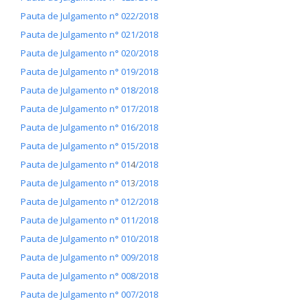
Pauta de Julgamento n° 022/2018
Pauta de Julgamento n° 021/2018
Pauta de Julgamento n° 020/2018
Pauta de Julgamento n° 019/2018
Pauta de Julgamento n° 018/2018
Pauta de Julgamento n° 017/2018
Pauta de Julgamento n° 016/2018
Pauta de Julgamento n° 015/2018
Pauta de Julgamento n° 01
4
/2018
Pauta de Julgamento n° 01
3
/2018
Pauta de Julgamento n° 012
/2018
Pauta de Julgamento n° 011/2018
Pauta de Julgamento n° 010/2018
Pauta de Julgamento n° 009/2018
Pauta de Julgamento n° 008/2018
Pauta de Julgamento n° 007/2018