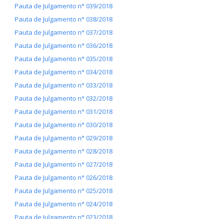
Pauta de Julgamento n° 039/2018
Pauta de Julgamento n° 038/2018
Pauta de Julgamento n° 037/2018
Pauta de Julgamento n° 036/2018
Pauta de Julgamento n° 035/2018
Pauta de Julgamento n° 034/2018
Pauta de Julgamento n° 033/2018
Pauta de Julgamento n° 032/2018
Pauta de Julgamento n° 031/2018
Pauta de Julgamento n° 030/2018
Pauta de Julgamento n° 029/2018
Pauta de Julgamento n° 028/2018
Pauta de Julgamento n° 027/2018
Pauta de Julgamento n° 026/2018
Pauta de Julgamento n° 025/2018
Pauta de Julgamento n° 024/2018
Pauta de Julgamento n° 023/2018