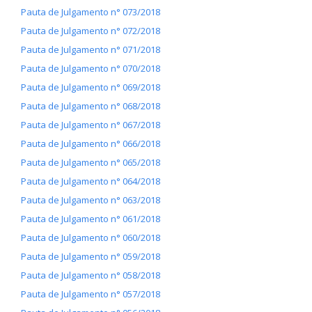
Pauta de Julgamento n° 073/2018
Pauta de Julgamento n° 072/2018
Pauta de Julgamento n° 071/2018
Pauta de Julgamento n° 070/2018
Pauta de Julgamento n° 069/2018
Pauta de Julgamento n° 068/2018
Pauta de Julgamento n° 067/2018
Pauta de Julgamento n° 066/2018
Pauta de Julgamento n° 065/2018
Pauta de Julgamento n° 064/2018
Pauta de Julgamento n° 063/2018
Pauta de Julgamento n° 061/2018
Pauta de Julgamento n° 060/2018
Pauta de Julgamento n° 059/2018
Pauta de Julgamento n° 058/2018
Pauta de Julgamento n° 057/2018