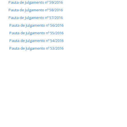
Pauta de Julgamento nº 59/2016
Pauta de Julgamento nº 58/2016
Pauta de Julgamento nº 57/2016
Pauta de Julgamento nº 56/2016
Pauta de Julgamento nº 55/2016
Pauta de Julgamento nº 54/2016
Pauta de Julgamento nº 53/2016