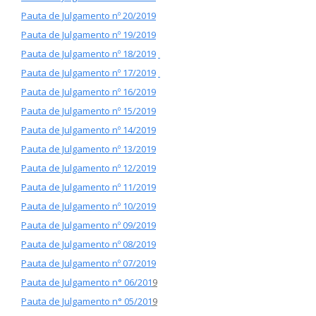
Pauta de Julgamento nº 20/2019
Pauta de Julgamento nº 19/2019
Pauta de Julgamento nº 18/2019
Pauta de Julgamento nº 17/2019
Pauta de Julgamento nº 16/2019
Pauta de Julgamento nº 15/2019
Pauta de Julgamento nº 14/2019
Pauta de Julgamento nº 13/2019
Pauta de Julgamento nº 12/2019
Pauta de Julgamento nº 11/2019
Pauta de Julgamento nº 10/2019
Pauta de Julgamento nº 09/2019
Pauta de Julgamento nº 08/2019
Pauta de Julgamento nº 07/2019
Pauta de Julgamento n° 06/201
9
Pauta de Julgamento n° 05/201
9