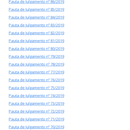
Pauta de Julgamento nº 86/2019
Pauta de Julgamento nº 85/2019
Pauta de Julgamento nº 84/2019
Pauta de Julgamento nº 83/2019
Pauta de Julgamento nº 82/2019
Pauta de Julgamento nº 81/2019
Pauta de Julgamento nº 80/2019
Pauta de Julgamento nº 79/2019
Pauta de Julgamento nº 78/2019
Pauta de Julgamento nº 77/2019
Pauta de Julgamento nº 76/2019
Pauta de Julgamento nº 75/2019
Pauta de Julgamento nº 74/2019
Pauta de Julgamento nº 73/2019
Pauta de Julgamento nº 72/2019
Pauta de Julgamento nº 71/2019
Pauta de Julgamento nº 70/2019