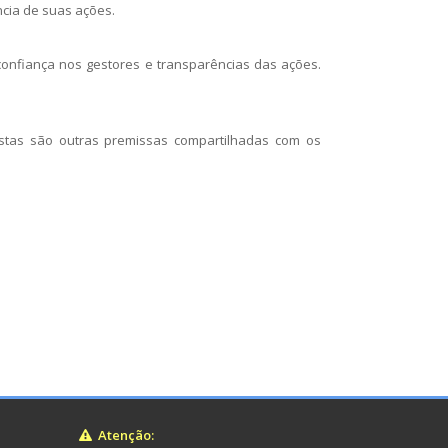
ncia de suas ações.
confiança nos gestores e transparências das ações.
stas são outras premissas compartilhadas com os
Atenção: