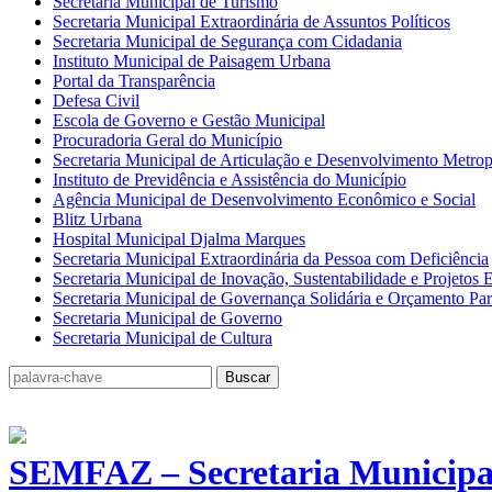
Secretaria Municipal de Turismo
Secretaria Municipal Extraordinária de Assuntos Políticos
Secretaria Municipal de Segurança com Cidadania
Instituto Municipal de Paisagem Urbana
Portal da Transparência
Defesa Civil
Escola de Governo e Gestão Municipal
Procuradoria Geral do Município
Secretaria Municipal de Articulação e Desenvolvimento Metrop
Instituto de Previdência e Assistência do Município
Agência Municipal de Desenvolvimento Econômico e Social
Blitz Urbana
Hospital Municipal Djalma Marques
Secretaria Municipal Extraordinária da Pessoa com Deficiência
Secretaria Municipal de Inovação, Sustentabilidade e Projetos 
Secretaria Municipal de Governança Solidária e Orçamento Part
Secretaria Municipal de Governo
Secretaria Municipal de Cultura
Buscar
SEMFAZ – Secretaria Municipa