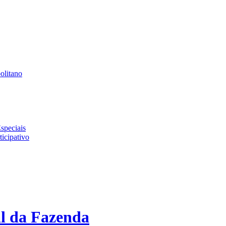
olitano
Especiais
icipativo
l da Fazenda